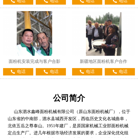
电话
电话
电话
电话
面粉机安装完成与客户合影
新疆地区面粉机客户合作
电话
电话
电话
电话
公司简介
山东泗水鑫峰面粉机械有限公司（原山东面粉机械厂），位于
山东省的中南部，泗水县城西开发区，西临历史文化名城曲阜，
北依五岳之尊泰山。1951年建厂，是原国家机械工业部面粉机械
定点生产厂。进几年根据市场经济发展的要求，企业深化优化组