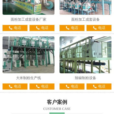
面粉加工成套设备厂家
面粉加工成套设备
电话
电话
电话
电话
大米制粉生产线
辣椒制粉设备
电话
电话
电话
电话
客户案例
CUSTOMER CASE