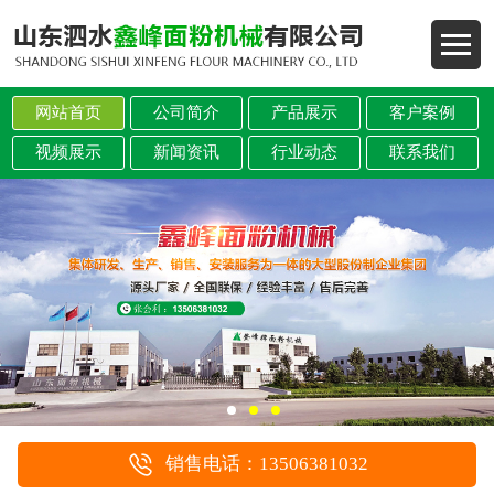
网站首页
公司简介
产品展示
客户案例
视频展示
新闻资讯
行业动态
联系我们
销售电话：13506381032