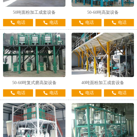
50吨面粉加工成套设备
50-60吨高架设备
电话
电话
电话
电话
1
2
3
50-60吨复式磨高架设备
40吨面粉加工成套设备
电话
电话
电话
电话