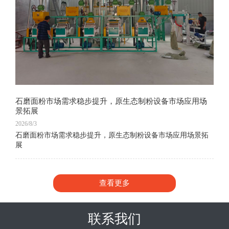
石磨面粉市场需求稳步提升，原生态制粉设备市场应用场
景拓展
2026/8/3
石磨面粉市场需求稳步提升，原生态制粉设备市场应用场景拓
展
查看更多
联系我们