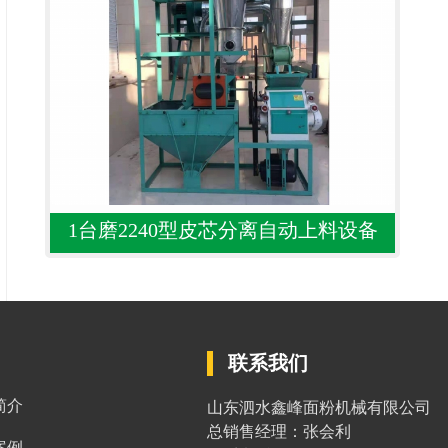
1台磨2240型皮芯分离自动上料设备
联系我们
简介
山东泗水鑫峰面粉机械有限公司
总销售经理：张会利
案例