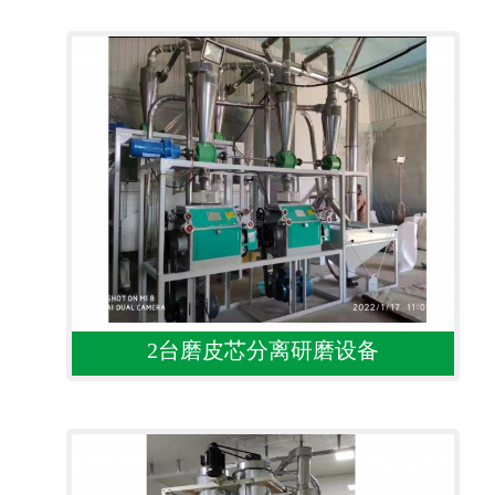
2台磨皮芯分离研磨设备