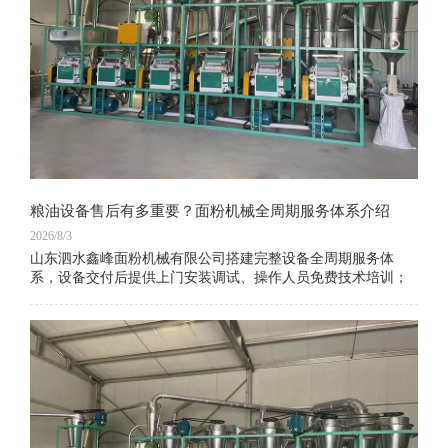
粮油设备售后有多重要？面粉机械全周期服务体系介绍
2026/8/3
山东泗水鑫峰面粉机械有限公司搭建完整设备全周期服务体
系，设备交付后提供上门安装调试、操作人员免费技术培训；
厂区常备各类单机、成套设备通用配件，订单配件快速发出，
缩短设备停机等待时间。