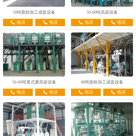
50吨面粉加工成套设备
50-60吨高架设备
电话
电话
电话
电话
1
2
3
50-60吨复式磨高架设备
40吨面粉加工成套设备
电话
电话
电话
电话