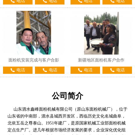
电话
电话
电话
电话
面粉机安装完成与客户合影
新疆地区面粉机客户合作
电话
电话
电话
电话
公司简介
山东泗水鑫峰面粉机械有限公司（原山东面粉机械厂），位于
山东省的中南部，泗水县城西开发区，西临历史文化名城曲阜，
北依五岳之尊泰山。1951年建厂，是原国家机械工业部面粉机械
定点生产厂。进几年根据市场经济发展的要求，企业深化优化组