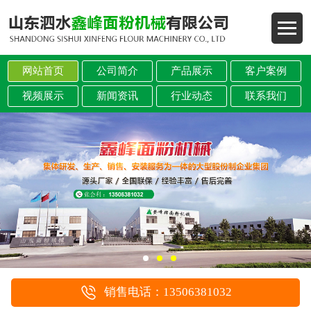
网站首页
公司简介
产品展示
客户案例
视频展示
新闻资讯
行业动态
联系我们
销售电话：13506381032