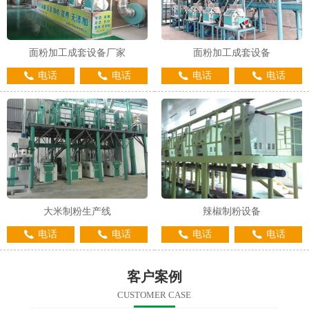
面粉加工成套设备厂家
面粉加工成套设备
电话
电话
电话
电话
大米制粉生产线
辣椒制粉设备
电话
电话
电话
电话
客户案例
CUSTOMER CASE