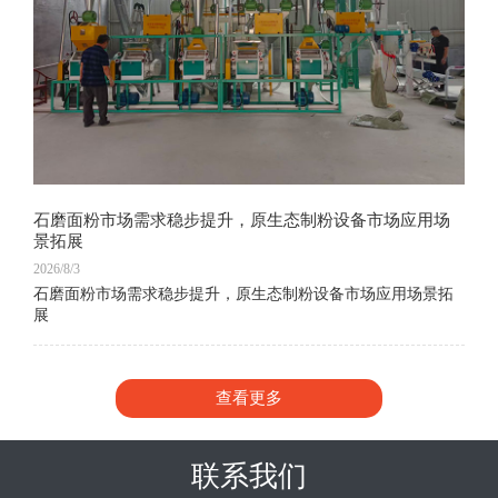
石磨面粉市场需求稳步提升，原生态制粉设备市场应用场
景拓展
2026/8/3
石磨面粉市场需求稳步提升，原生态制粉设备市场应用场景拓
展
查看更多
联系我们