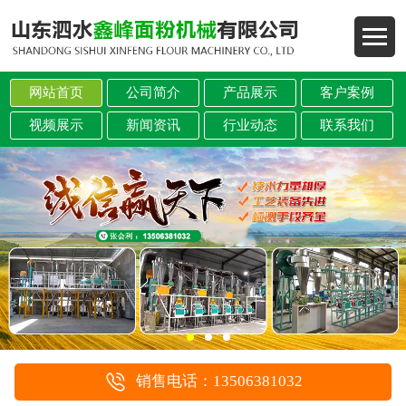
网站首页
公司简介
产品展示
客户案例
视频展示
新闻资讯
行业动态
联系我们
销售电话：13506381032